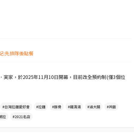
登記:先排隊後點餐
家，於2025年11月10日開幕，目前改全預約制(僅3個位
#台灣拉麵愛好會
#拉麵
#豚骨
#雞清湯
#滷大腸
#丼飯
朝拉
#2021名店