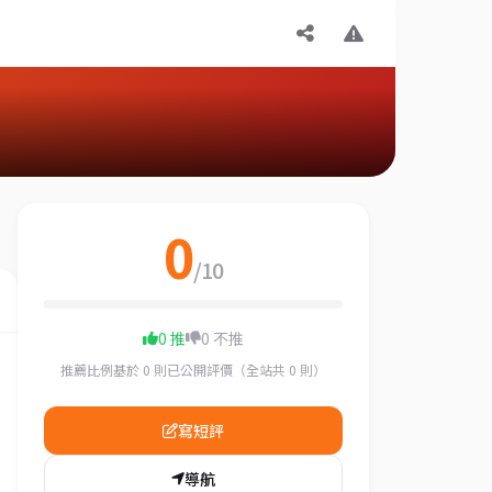
0
/10
0 推
0 不推
推薦比例基於 0 則已公開評價（全站共 0 則）
寫短評
導航