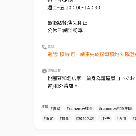
週二~五 10：00~14：30
最後點餐:售完即止
公休日:請洽粉專
電話
電話: 預約:可，請事先於粉專預約 排隊
店家說明
桃園區知名店家，前身為麵屋嵐山→あお．実
置)和外帶店。
標籤
#實家
#ramentw桃園
#ramentw桃園桃園
#限定
#變化
#2020名店
#外帶
#內用
#