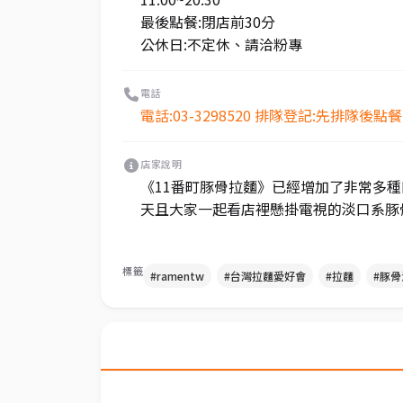
最後點餐:閉店前30分
公休日:不定休、請洽粉專
電話
電話:03-3298520 排隊登記:先排隊後點餐
店家說明
《11番町豚骨拉麵》已經增加了非常多
天且大家一起看店裡懸掛電視的淡口系豚
標籤
#ramentw
#台灣拉麵愛好會
#拉麵
#豚骨