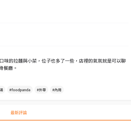
種口味的拉麵與小菜，位子也多了一些，店裡的氣氛就是可以聊
骨餐廳。
湯
#foodpanda
#外帶
#內用
最新評論