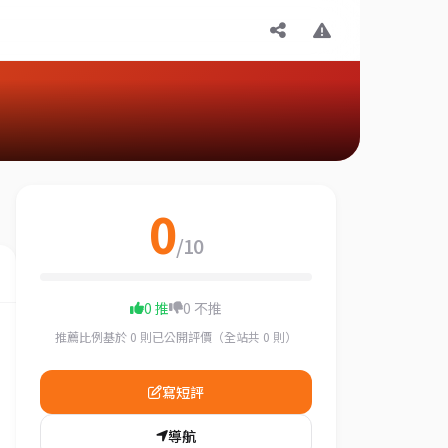
0
/10
0 推
0 不推
推薦比例基於 0 則已公開評價（全站共 0 則）
寫短評
導航