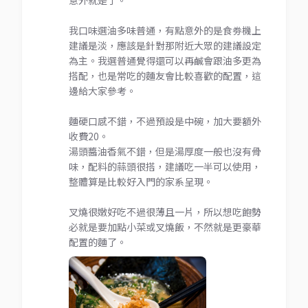
意外就是了。
我口味選油多味普通，有點意外的是食劵機上
建議是淡，應該是針對那附近大眾的建議設定
為主。我選普通覺得還可以再鹹會跟油多更為
搭配，也是常吃的麵友會比較喜歡的配置，這
邊給大家參考。
麵硬口感不錯，不過預設是中碗，加大要額外
收費20。
湯頭醬油香氣不錯，但是湯厚度一般也沒有骨
味，配料的蒜頭很搭，建議吃一半可以使用，
整體算是比較好入門的家系呈現。
叉燒很嫩好吃不過很薄且一片，所以想吃飽勢
必就是要加點小菜或叉燒飯，不然就是更豪華
配置的麵了。