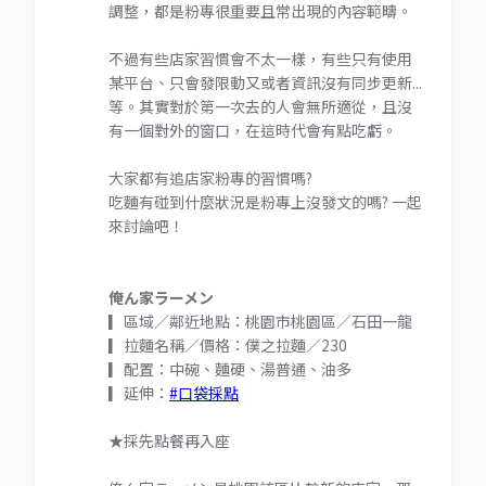
調整，都是粉專很重要且常出現的內容範疇。
不過有些店家習慣會不太一樣，有些只有使用
某平台、只會發限動又或者資訊沒有同步更新...
等。其實對於第一次去的人會無所適從，且沒
有一個對外的窗口，在這時代會有點吃虧。
大家都有追店家粉專的習慣嗎?
吃麵有碰到什麼狀況是粉專上沒發文的嗎? 一起
來討論吧！
俺ん家ラーメン
▎區域／鄰近地點：桃園市桃園區／石田一龍
▎拉麵名稱／價格：僕之拉麵／230
▎配置：中碗、麵硬、湯普通、油多
▎延伸：
#口袋採點
★採先點餐再入座