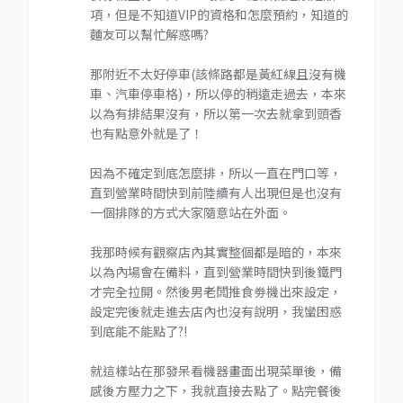
項，但是不知道VIP的資格和怎麼預約，知道的
麵友可以幫忙解惑嗎?
那附近不太好停車(該條路都是黃紅線且沒有機
車、汽車停車格)，所以停的稍遠走過去，本來
以為有排結果沒有，所以第一次去就拿到頭香
也有點意外就是了！
因為不確定到底怎麼排，所以一直在門口等，
直到營業時間快到前陸續有人出現但是也沒有
一個排隊的方式大家隨意站在外面。
我那時候有觀察店內其實整個都是暗的，本來
以為內場會在備料，直到營業時間快到後鐵門
才完全拉開。然後男老闆推食劵機出來設定，
設定完後就走進去店內也沒有說明，我蠻困惑
到底能不能點了?!
就這樣站在那發呆看機器畫面出現菜單後，備
感後方壓力之下，我就直接去點了。點完餐後