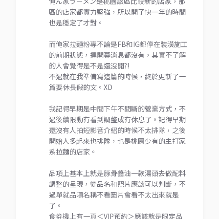
俺ん家ラーメン是桃園該區比較新的店家，那
區的店家都實力堅強，所以開了快一年的時間
也是穩定了才對。
而俺家拉麵粉專不論是FB和IG都停在裝潢施工
的前期狀態，連開幕消息都沒有，其實不了解
的人會覺得是不是還沒開?!
不過就在我準備寫這篇的時候，終於更新了一
篇要休長假的文。XD
我記得早期是中間下午不間斷的營業方式，不
過後續限動有看到調整成有休息了。記得早期
還沒有人拍短影音介紹的時候不太排隊，之後
開始人多起來也排隊，也是桃園少有的主打家
系拉麵的店家。
品項上基本上就是豚骨醬油一款湯頭去做配料
調整的呈現，從品名和照片應該可以判斷，不
過單就品項名稱不看圖片會看不太出來就是
了。
食劵機上有一頁＜VIP預約＞應該就是限定品