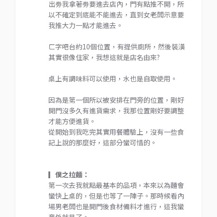
出劵我拿著劵要進去店內，門有點推不開，所
以不確定到底能不能進去，直到女老闆示意要
我推大力一點才能進去。
ㄈ字吧台約10個位置，有提供廁所，然後裝潢
其實很像住家，我想這就是店名由來?
桌上有調味料可以使用，水也是自取使用。
因為是第一個所以被安排在門旁的位置，剛好
開門沒多久有進貨需求，我那位置剛好要調整
才能方便進貨。
從開始到我吃完其實用餐體驗上，沒有一些食
記上說的那麼好，這部分蠻可惜的。
▎僕之拉麵：
第一次去我就點最基本的品項，本來以為麵會
蠻快上桌的，但是也等了一陣子。那時候看內
場男老闆也是開門後食材備料才進行，這我蠻