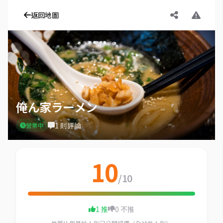
返回地圖
俺ん家ラーメン
1 則評論
營業中
10
/10
1 推
0 不推