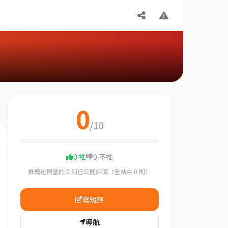
0
/10
0 推
0 不推
推薦比例基於 0 則已公開評價（全站共 0 則）
寫短評
導航