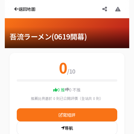
返回地圖
吾流ラーメン(0619開幕)
0
/10
0 推
0 不推
推薦比例基於 0 則已公開評價（全站共 0 則）
寫短評
導航