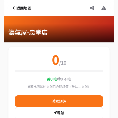
返回地圖
濃氣屋-忠孝店
0
/10
0 推
0 不推
推薦比例基於 0 則已公開評價（全站共 0 則）
寫短評
導航