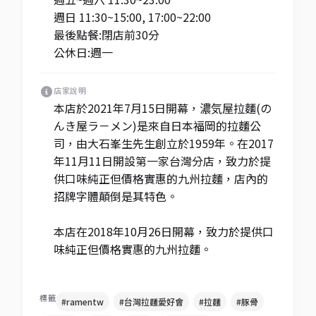
週日 11:30~15:00, 17:00~22:00
最後點餐:閉店前30分
公休日:週一
店家說明
本店於2021年7月15日開幕，濃気屋拉麵(の
んき屋ラ－メン)是來自日本福岡的拉麵公
司，由大石峯生先生創立於1959年。在2017
年11月11日開設第一家台灣分店，致力於提
供口味純正但價格實惠的九州拉麵，店內的
招牌字體顛倒是其特色。
本店在2018年10月26日開幕，致力於提供口
味純正但價格實惠的九州拉麵。
標籤
#ramentw
#台灣拉麵愛好會
#拉麵
#豚骨