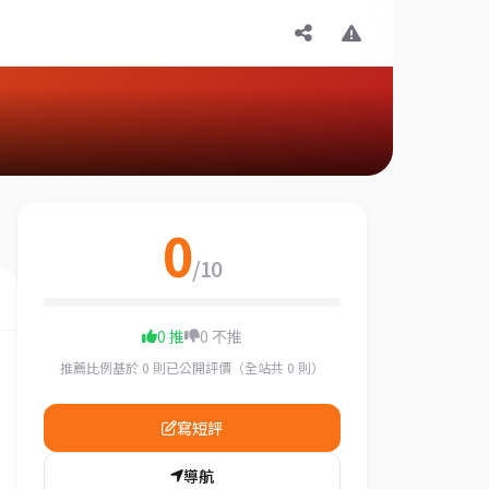
0
/10
0 推
0 不推
推薦比例基於 0 則已公開評價（全站共 0 則）
寫短評
導航