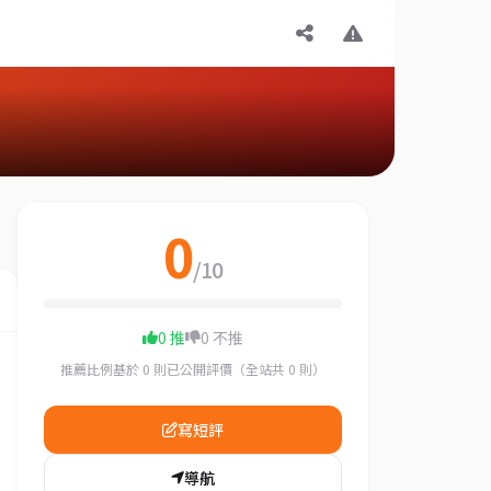
0
/10
0 推
0 不推
推薦比例基於 0 則已公開評價（全站共 0 則）
寫短評
導航