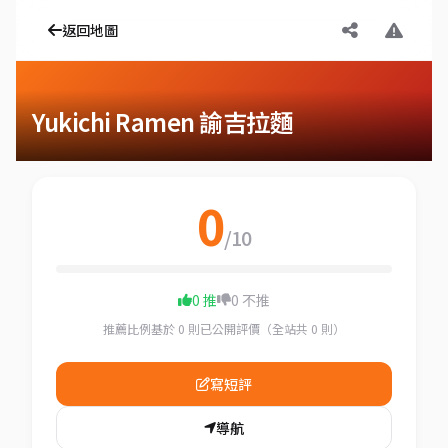
返回地圖
Yukichi Ramen 諭吉拉麵
0
/10
0 推
0 不推
推薦比例基於 0 則已公開評價（全站共 0 則）
寫短評
導航