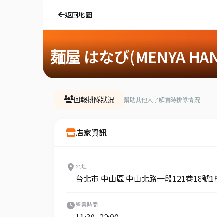
返回地圖
麺屋 はなび(MENYA HAN
幫助其他人了解實時排隊情況
回報排隊狀況
店家資訊
地址
台北市 中山區 中山北路一段121巷18號1
營業時間
11:30~22:00