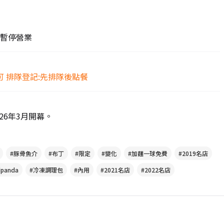
日暫停營業
外送可 排隊登記:先排隊後點餐
26年3月開幕。
#豚骨魚介
#布丁
#限定
#變化
#加麵一球免費
#2019名店
dpanda
#冷凍調理包
#內用
#2021名店
#2022名店