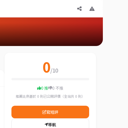
0
/10
0 推
0 不推
推薦比例基於 0 則已公開評價（全站共 0 則）
寫短評
導航