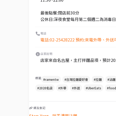
最後點餐:閉店前30分
公休日:深夜食堂每月第二個週二為消毒
電話
電話:02-25428222 預約:來電外帶、
店家說明
店家來自名古屋，主打拌麵品項，預計20
標籤
#ramentw
#台灣拉麵愛好會
#拉麵
#沾麵
#2020名店
#外帶
#外送
#UberEats
#foo
網友食記
Stars Yang - 味玉濃厚沾麵