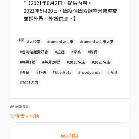
*【2021年8月2日，提供內用。
2021年5月20日，因疫情因素調整營業時間
並採外帶、外送供應。】
標籤
#大和家
#ramentw北市
#ramentw北市大安
#台灣拉麵愛好會
#拉麵
#家系
#豚骨
#每月1號
#每月20號
#2019名店
#2020名店
#外帶
#外送
#UberEats
#foodpanda
#內用
#2021名店
網友食記
吳俊青 - 沾麵
最新評論