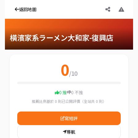
返回地圖
橫濱家系ラーメン大和家-復興店
0
/10
0 推
0 不推
推薦比例基於 0 則已公開評價（全站共 0 則）
寫短評
導航