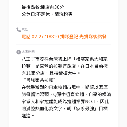
最後點餐:閉店前30分
公休日:不定休，請洽粉專
電話
電話:02-27718810 排隊登記:先排隊後點餐
店家說明
八王子市發祥台灣初上陸「橫濱家系大和家
拉麵」是直營的拉麵連鎖店，在日本目前擁
有11家分店，且持續擴大中。
“最強家系拉麵”
在競爭激烈的日本拉麵市場中，期望以濃厚
豚骨醬油湯頭、Q彈中粗直條麵，自豪的橫濱
家系大和家拉麵能成為拉麵業界NO.1，因此
將滿腔熱血化為文字，朝「家系最強」目標
邁進。