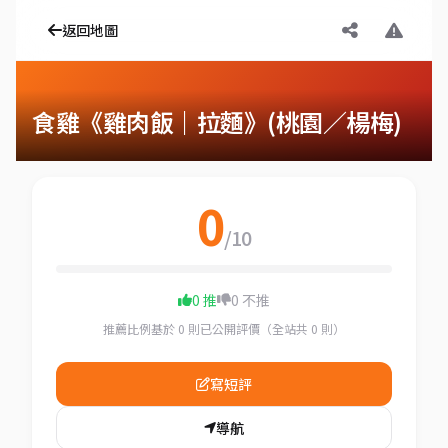
返回地圖
食雞《雞肉飯｜拉麵》(桃園／楊梅)
0
/10
0 推
0 不推
推薦比例基於 0 則已公開評價（全站共 0 則）
寫短評
導航