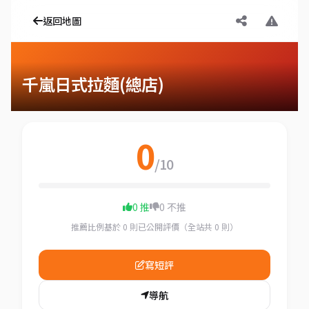
返回地圖
千嵐日式拉麵(總店)
0
/10
0 推
0 不推
推薦比例基於 0 則已公開評價（全站共 0 則）
寫短評
導航