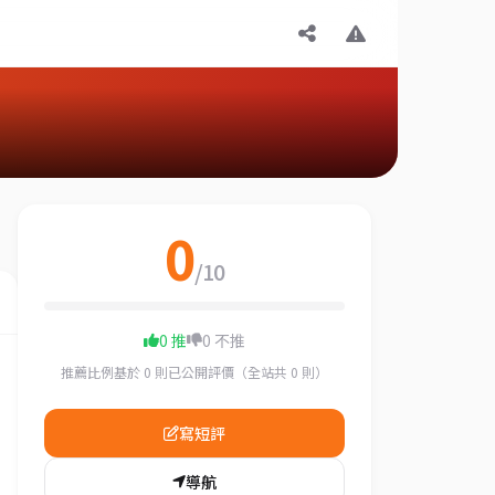
0
/10
0 推
0 不推
推薦比例基於 0 則已公開評價（全站共 0 則）
寫短評
導航