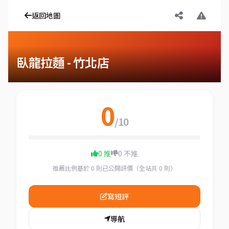
返回地圖
臥龍拉麵 - 竹北店
0
/10
0 推
0 不推
推薦比例基於 0 則已公開評價（全站共 0 則）
寫短評
導航