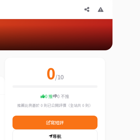
0
/10
0 推
0 不推
推薦比例基於 0 則已公開評價（全站共 0 則）
寫短評
導航