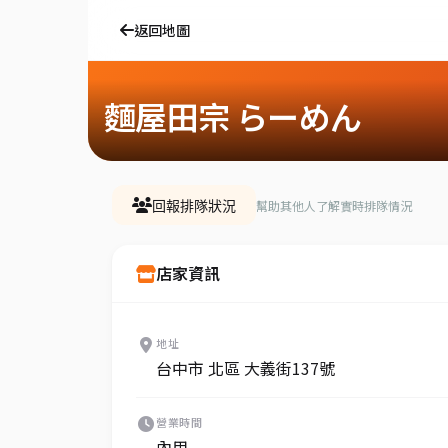
返回地圖
麵屋田宗 らーめん
幫助其他人了解實時排隊情況
回報排隊狀況
店家資訊
地址
台中市 北區 大義街137號
營業時間
內用