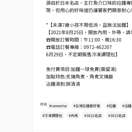
源自於日本名店，主打魚介口味的拉麵專
現，但用心的好味道仍讓饕客們願意耐心
*【未滿7歲小孩不限低消，且無法加麵】
【2021年8月25日，開放內用、外帶，
☎️開放訂餐時間：午11:00、晚16:30
☎️電話訂餐專線：0972-462207
6月29日，不定期販售冷凍調理包】
免付費項目:加麵一球免費(需留湯)
加點特色:炙燒角煮、角煮叉燒飯
沾麵湯割:豚清湯
標籤
#ramentw
#台灣拉麵愛好會
#拉麵
#沾麵
#冷凍調理包
#內用
#2021名店
#2022名店