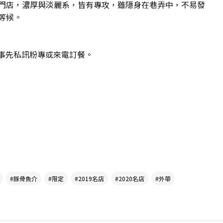
門店，濃厚與淡麗系，皆有專攻，雖隱身在巷弄中，不易發
等候。
請事先私訊粉專或來電訂餐。
#豚骨魚介
#限定
#2019名店
#2020名店
#外帶