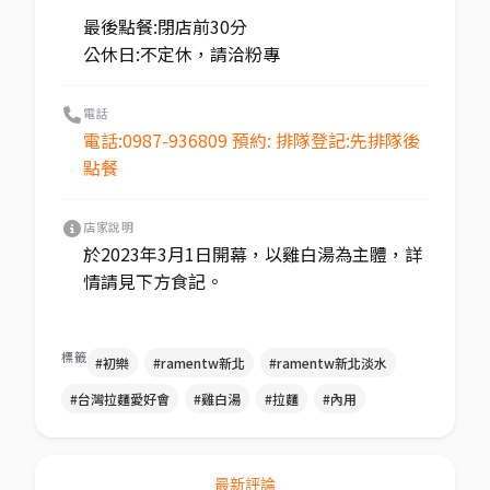
最後點餐:閉店前30分
公休日:不定休，請洽粉專
電話
電話:0987-936809 預約: 排隊登記:先排隊後
點餐
店家說明
於2023年3月1日開幕，以雞白湯為主體，詳
情請見下方食記。
標籤
#初樂
#ramentw新北
#ramentw新北淡水
#台灣拉麵愛好會
#雞白湯
#拉麵
#內用
最新評論