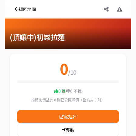
返回地圖
(頂讓中)初樂拉麵
0
/10
0 推
0 不推
推薦比例基於 0 則已公開評價（全站共 0 則）
寫短評
導航