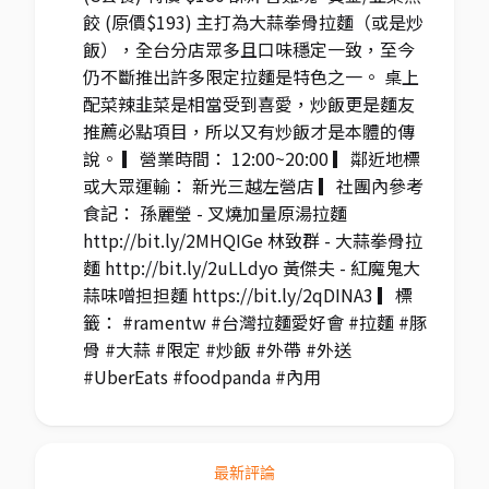
餃 (原價$193) 主打為大蒜拳骨拉麵（或是炒
飯），全台分店眾多且口味穩定一致，至今
仍不斷推出許多限定拉麵是特色之一。 桌上
配菜辣韭菜是相當受到喜愛，炒飯更是麵友
推薦必點項目，所以又有炒飯才是本體的傳
說。 ▎營業時間： 12:00~20:00 ▎鄰近地標
或大眾運輸： 新光三越左營店 ▎社團內參考
食記： 孫麗瑩 - 叉燒加量原湯拉麵
http://bit.ly/2MHQIGe 林致群 - 大蒜拳骨拉
麵 http://bit.ly/2uLLdyo 黃傑夫 - 紅魔鬼大
蒜味噌担担麵 https://bit.ly/2qDINA3 ▎標
籤： #ramentw #台灣拉麵愛好會 #拉麵 #豚
骨 #大蒜 #限定 #炒飯 #外帶 #外送
#UberEats #foodpanda #內用
最新評論