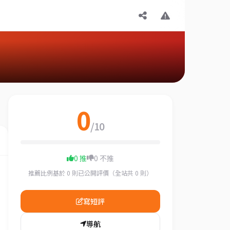
0
/10
0 推
0 不推
推薦比例基於 0 則已公開評價（全站共 0 則）
寫短評
導航