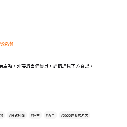
排隊後點餐
拉麵為主軸，外帶請自備餐具，詳情請見下方食記。
湯
#日式炒麵
#外帶
#內用
#2022連鎖店名店