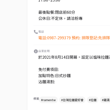
最後點餐:閉店前60分
公休日:不定休，請洽粉專
電話
電話:0987-299379 預約: 排隊登記:先
店家說明
於2021年8月14日開幕。設定以塩味
免付費項目:
加點特色:日式炒麵
沾麵湯割:
標籤
#ramentw
#台灣拉麵愛好會
#拉麵
#雞清