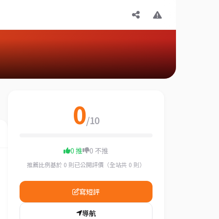
0
/10
0 推
0 不推
推薦比例基於 0 則已公開評價（全站共 0 則）
寫短評
導航