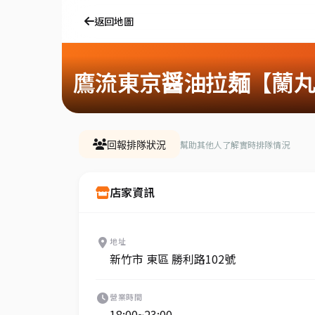
返回地圖
鷹流東京醤油拉麺【蘭丸r
幫助其他人了解實時排隊情況
回報排隊狀況
店家資訊
地址
新竹市 東區 勝利路102號
營業時間
18:00~23:00