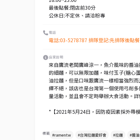
最後點餐:閉店前30分
公休日:不定休、請洽粉專
電話
電話:03-5278787 排隊登記:先排隊後點餐
店家說明
來自鷹流老闆鷹峰涼一，魚介風味的醬油
的細麵，可以無限加麵，味付玉子(糖心蛋
油拉麵，但是口味跟鷹流一樣相當強烈而
繹不絕，該店也是台灣第一個使用弓削多
量活動，並且會不定時舉辦大食活動。詳
*【2021年5月24日，因防疫因素採外帶
標籤
#ramentw
#台灣拉麵愛好會
#拉麵
#醬油