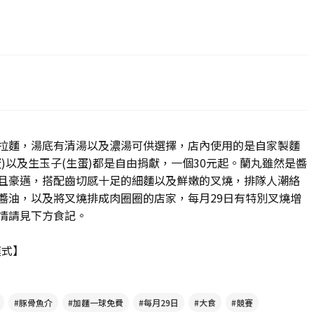
拉麵，湯底有清湯以及濃湯可供選擇，店內使用的是自家製麵
)以及生玉子(生蛋)都是自由捐獻，一個30元起。蘭丸雖然是醬
且豪邁，搭配齒切感十足的細麵以及鮮嫩的叉燒，排隊人潮絡
醬油，以及將叉燒排成肉圈圈的店家，每月29日有特別叉燒增
情請見下方食記。
模式】
#豚骨魚介
#加麵一球免費
#每月29日
#大食
#競賽