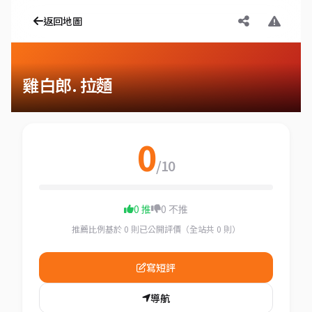
返回地圖
雞白郎. 拉麵
0
/10
0 推
0 不推
推薦比例基於 0 則已公開評價（全站共 0 則）
寫短評
導航