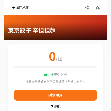
返回地圖
東京餃子 辛担担麵
0
/10
0 推
0 不推
推薦比例基於 0 則已公開評價（全站共 0 則）
寫短評
導航