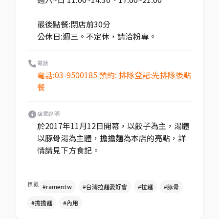
最後點餐:閉店前30分
公休日:週三。不定休，請洽粉專。
電話
電話:03-9500185 預約: 排隊登記:先排隊後點
餐
店家說明
於2017年11月12日開幕，以餃子為主，湯體
以豚骨湯為主體，擔擔麵為本店的亮點，詳
情請見下方食記。
標籤
#ramentw
#台灣拉麵愛好會
#拉麵
#豚骨
#擔擔麵
#內用