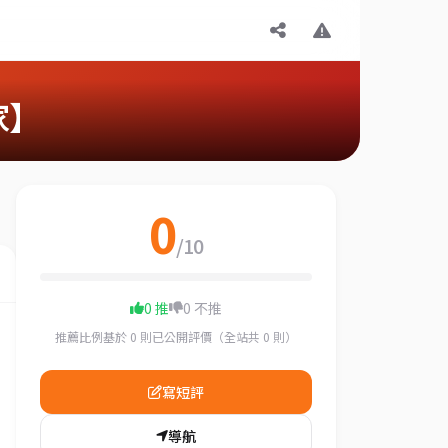
家】
0
/10
0 推
0 不推
推薦比例基於 0 則已公開評價（全站共 0 則）
寫短評
導航