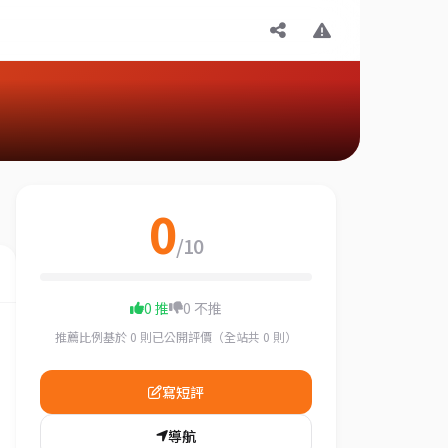
0
/10
0 推
0 不推
推薦比例基於 0 則已公開評價（全站共 0 則）
寫短評
導航