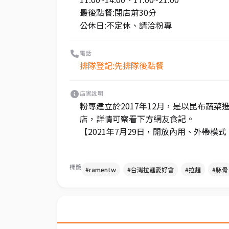
最後點餐:閉店前30分
公休日:不定休、請洽粉專
電話
排隊登記:先排隊後點餐
店家說明
粉專建立於2017年12月，是以昆布蔬
店，詳情可察看下方網友食記。
【2021年7月29日，開放內用、外帶模
標籤
#ramentw
#台灣拉麵愛好會
#拉麵
#豚骨