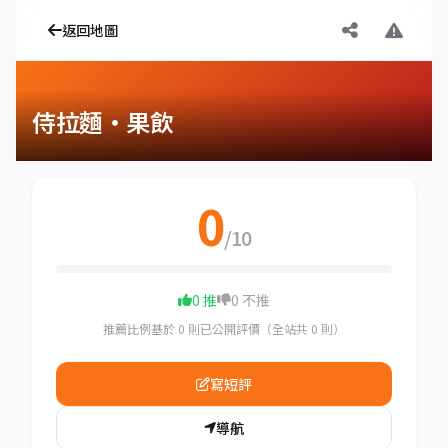
返回地圖
侍拉麵‧果飲
0
/10
0 推
0 不推
推薦比例基於 0 則已公開評價（全站共 0 則）
寫短評
導航