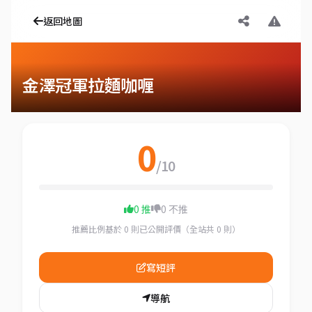
返回地圖
金澤冠軍拉麵咖喱
0
/10
0 推
0 不推
推薦比例基於 0 則已公開評價（全站共 0 則）
寫短評
導航