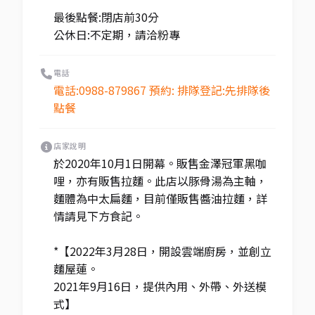
最後點餐:閉店前30分
公休日:不定期，請洽粉專
電話
電話:0988-879867 預約: 排隊登記:先排隊後
點餐
店家說明
於2020年10月1日開幕。販售金澤冠軍黑咖
哩，亦有販售拉麵。此店以豚骨湯為主軸，
麵體為中太扁麵，目前僅販售醬油拉麵，詳
情請見下方食記。
*【2022年3月28日，開設雲端廚房，並創立
麵屋蓮。
2021年9月16日，提供內用、外帶、外送模
式】