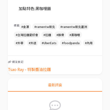
加點特色:黑咖哩飯
標籤
#金澤
#ramentw新北
#ramentw新北蘆洲
#台灣拉麵愛好會
#拉麵
#豚骨
#黑咖哩
#外帶
#外送
#UberEats
#foodpanda
#內用
網友食記
Tsao Ray - 特製醬油拉麵
最新評論