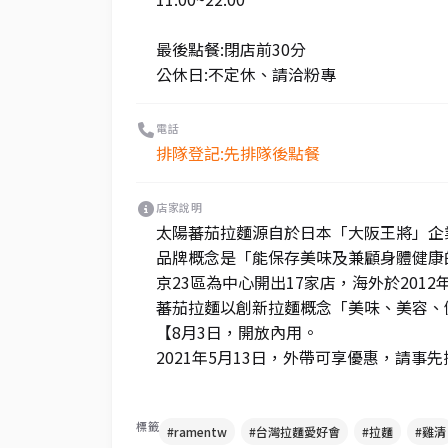
最後點餐:閉店前30分
公休日:不定休、請洽粉專
電話
排隊登記:先排隊後點餐
店家說明
太陽蕃茄拉麵源自於日本「大阪王將」企
品牌概念是「能保存美味及兼顧身體健康
京23區為中心開出17家店，海外於201
蕃茄拉麵以創新拉麵概念「美味、美容、
【8月3日，開放內用。
2021年5月13日，外帶可享優惠，請事先撥電
標籤
#ramentw
#台灣拉麵愛好會
#拉麵
#雞清