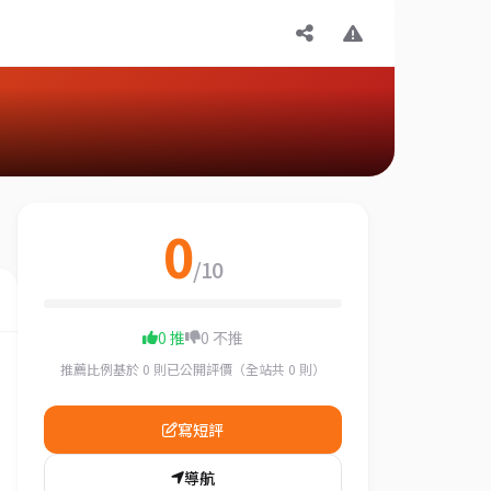
0
/10
0 推
0 不推
推薦比例基於 0 則已公開評價（全站共 0 則）
寫短評
導航