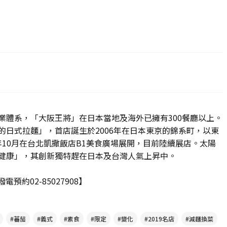
業體系，「大阪王將」在日本當地及海外已擁有300餐廳以上。
的日式拉麵」，首店誕生於2006年在日本東京的錦系町，以東
2年10月在台北凱撒飯店B1美食廣場展開，目前陸續展店。太陽
健康」，其創新獨特趕在日本及台灣人氣上昇中。
預約02-85027908】
#蕃茄
#義式
#素食
#限定
#變化
#2019名店
#減麵換菜