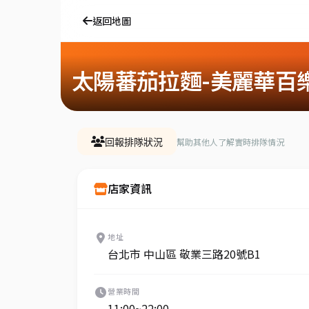
返回地圖
太陽蕃茄拉麵-美麗華百樂
幫助其他人了解實時排隊情況
回報排隊狀況
店家資訊
地址
台北市 中山區 敬業三路20號B1
營業時間
11:00~22:00