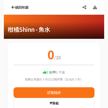
返回地圖
柑橘Shinn - 魚水
0
/10
0 推
0 不推
推薦比例基於 0 則已公開評價（全站共 0 則）
寫短評
導航