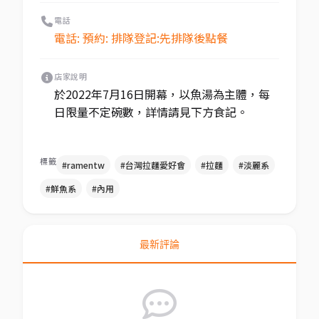
電話
電話: 預約: 排隊登記:先排隊後點餐
店家說明
於2022年7月16日開幕，以魚湯為主體，每
日限量不定碗數，詳情請見下方食記。
標籤
#ramentw
#台灣拉麵愛好會
#拉麵
#淡麗系
#鮮魚系
#內用
最新評論