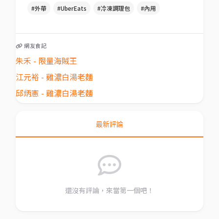
#外帶
#UberEats
#冷凍調理包
#內用
網友食記
朱禾 - 限量海賊王
江元裕 - 雞濃白湯老麵
邱炳憲 - 雞濃白湯老麵
最新評論
還沒有評論，來當第一個吧！