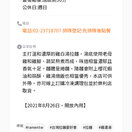
公休日:週日
電話
電話:02-23718707 排隊登記:先排隊後點餐
店家說明
主打溫和濃厚的雞白湯拉麵，湯底使用老母
雞和雞腳、蔬菜熬煮而成，味道相當濃郁且
香氣十足。麵體是捲麵，隨麵會附上櫻花蝦
油和蒜酥，雞湯燉飯也相當優秀，本店可供
外帶，亦可線上訂購冷凍調理包並於樂利店
取貨。
【2021年8月26日，開放內用】
標籤
#ramentw
#台灣拉麵愛好會
#拉麵
#雞濃湯