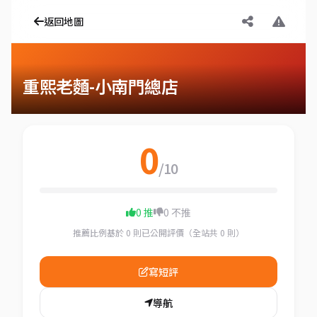
返回地圖
重熙老麵-小南門總店
0
/10
0 推
0 不推
推薦比例基於 0 則已公開評價（全站共 0 則）
寫短評
導航