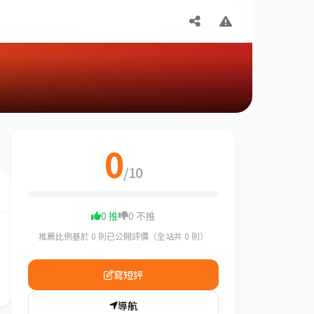
0
/10
0 推
0 不推
推薦比例基於 0 則已公開評價（全站共 0 則）
寫短評
導航