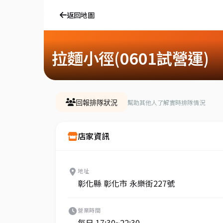
返回地圖
拉麵小徑(0601試營運)
幫助其他人了解實時排隊情況
回報排隊狀況
店家資訊
地址
彰化縣 彰化市 永樂街227號
營業時間
每日 17:30~22:30