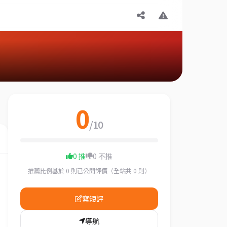
0
/10
0 推
0 不推
推薦比例基於 0 則已公開評價（全站共 0 則）
寫短評
導航