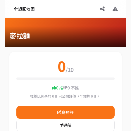
返回地圖
麥拉麵
0
/10
0 推
0 不推
推薦比例基於 0 則已公開評價（全站共 0 則）
寫短評
導航