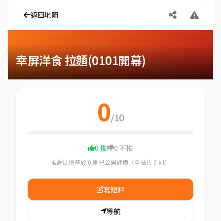
返回地圖
幸屏洋食 拉麵(0101開幕)
0
/10
0 推
0 不推
推薦比例基於 0 則已公開評價（全站共 0 則）
寫短評
導航